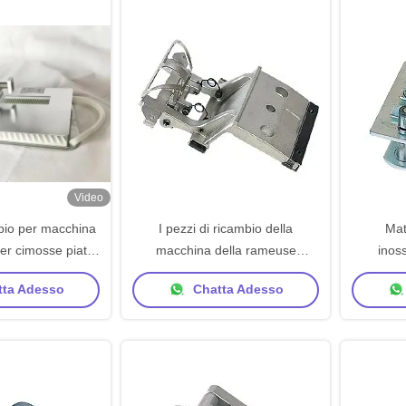
Video
mbio per macchina
I pezzi di ricambio della
Mat
er cimosse piatte
macchina della rameuse
inoss
dita Tre dita
Monforts lega di alluminio del
ricambi
ta Adesso
Chatta Adesso
supporto di perno della rameuse
rame
della pressofusione
ram