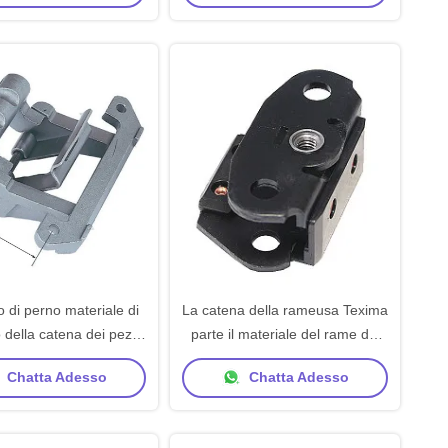
 di perno materiale di
La catena della rameusa Texima
 della catena dei pezzi
parte il materiale del rame dei
io della macchina della
pezzi di ricambio della macchina
Chatta Adesso
Chatta Adesso
meuse industriale
della rameusa