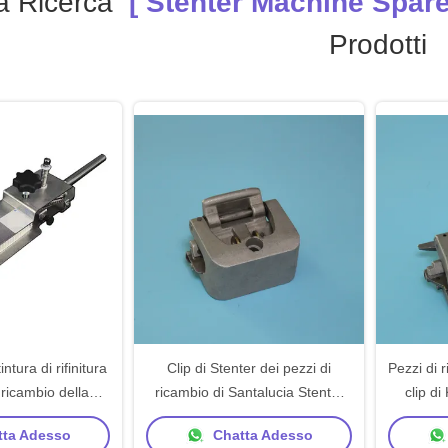
a Ricerca
[ Stenter Machine Spare 
Prodotti
ntura di rifinitura
Clip di Stenter dei pezzi di
Pezzi di 
 ricambio della
ricambio di Santalucia Stenter
clip di
er ramose per
singola facendo uso di alluminio
raddopp
ta Adesso
Chatta Adesso
se piatte
pezzi 