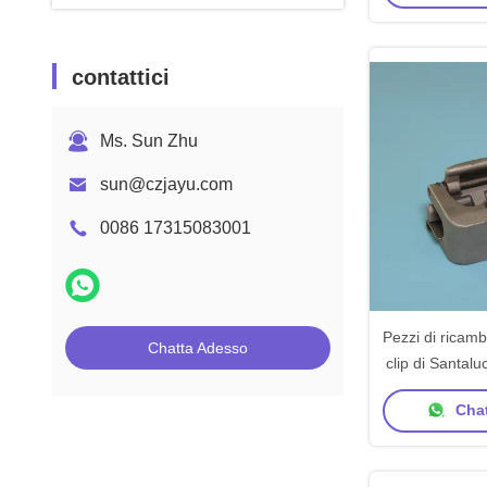
contattici
Ms. Sun Zhu
sun@czjayu.com
0086 17315083001
Pezzi di ricamb
Chatta Adesso
clip di Santalu
facendo uso de
Chat
del 