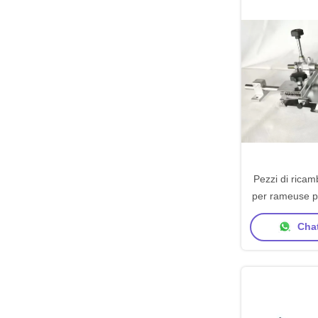
Pezzi di rica
per rameuse p
a quattro 
Chat