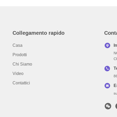
Collegamento rapido
Cont
Casa
I
N
Prodotti
C
Chi Siamo
T
Video
8
Contattici
E
s