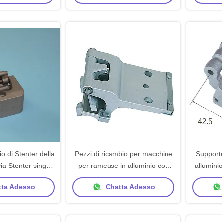
io di Stenter della
Pezzi di ricambio per macchine
Supporto
cia Stenter singoli
per rameuse in alluminio con
alluminio
i pezzi meccanici
clip per rameuse per macchine
di ricamb
ta Adesso
Chatta Adesso
tessuto
Wakayama
ra