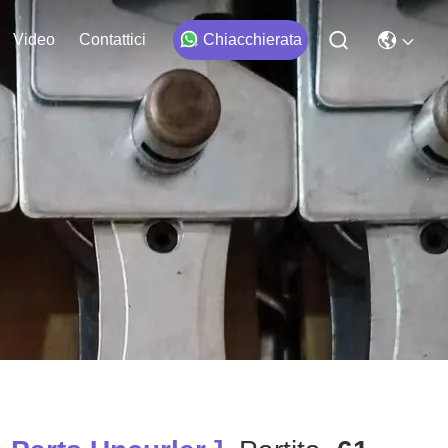
Video
Contattici
Chiacchierata