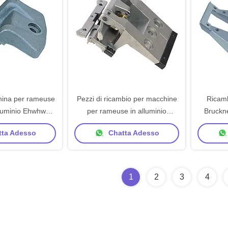
ina per rameuse
Pezzi di ricambio per macchine
Ricam
alluminio Ehwhw
per rameuse in alluminio
Bruckne
 perno rameuse
Monforts Clip per rameuse
ta Adesso
Chatta Adesso
rtos
Double
1
2
3
4