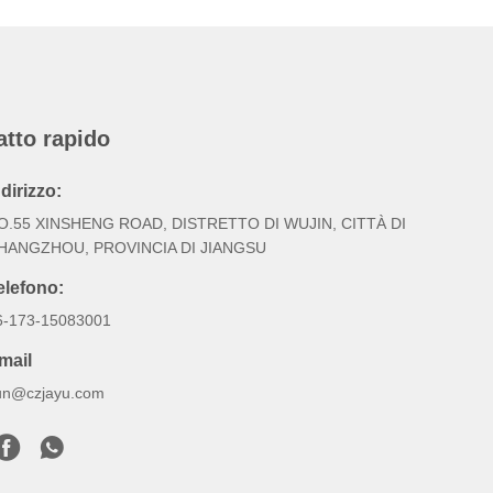
atto rapido
ndirizzo:
O.55 XINSHENG ROAD, DISTRETTO DI WUJIN, CITTÀ DI
HANGZHOU, PROVINCIA DI JIANGSU
elefono:
6-173-15083001
mail
un@czjayu.com