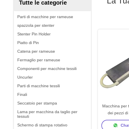
La Tu
Tutte le categorie
Parti di macchine per rameuse
spazzola per stenter
Stenter Pin Holder
Piatto di Pin
Catena per rameuse
Fermaglio per rameuse
Componenti per macchine tessili
Uncurler
Parti di macchine tessili
Finali
Seccatoio per stampa
Macchina per ti
Lama per macchina da taglio per
dei pezzi di
tessuti
macchina p
Schermo di stampa rotativo
Chat
cimos