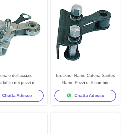
eriale dell'acciaio
Bruckner Rame Catena Santex
idabile dei pezzi di
Rame Pezzi di Ricambio
o della macchina della
Macchina
Chatta Adesso
Chatta Adesso
use a catena della
euse di Wakayama