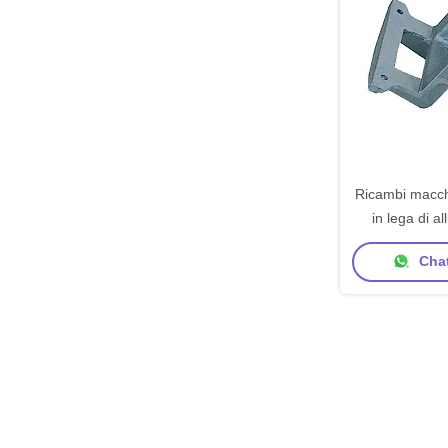
Ricambi macch
in lega di 
Supporto per
Chat
A