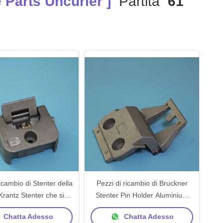
Parts Uncurler ]
Partita
61
ricambio di Stenter della
Pezzi di ricambio di Bruckner
 Krantz Stenter che si
Stenter Pin Holder Aluminium
iano facendo uso dei
Material
Chatta Adesso
Chatta Adesso
meccanici del tessuto