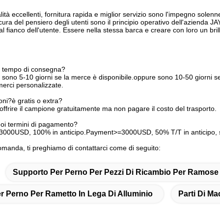
lità eccellenti, fornitura rapida e miglior servizio sono l'impegno sole
cura del pensiero degli utenti sono il principio operativo dell'azienda JA
fianco dell'utente. Essere nella stessa barca e creare con loro un brillan
l tempo di consegna?
ono 5-10 giorni se la merce è disponibile.oppure sono 10-50 giorni se 
merci personalizzate.
ni?è gratis o extra?
ffrire il campione gratuitamente ma non pagare il costo del trasporto.
uoi termini di pagamento?
000USD, 100% in anticipo.Payment>=3000USD, 50% T/T in anticipo, sa
omanda, ti preghiamo di contattarci come di seguito:
Supporto Per Perno Per Pezzi Di Ricambio Per Ramose
r Perno Per Rametto In Lega Di Alluminio
Parti Di M