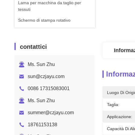
Lama per macchina da taglio per
tessuti
Schermo di stampa rotativo
contattici
Informaz
Ms. Sun Zhu
Informaz
sun@czjayu.com
0086 17315083001
Luogo Di Origi
Ms. Sun Zhu
Taglia:
summer@czjayu.com
Applicazione:
18761153138
Capacità Di Al