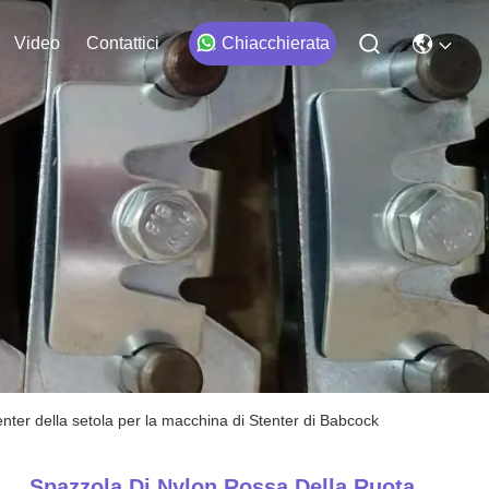
Video
Contattici
Chiacchierata
enter della setola per la macchina di Stenter di Babcock
Spazzola Di Nylon Rossa Della Ruota