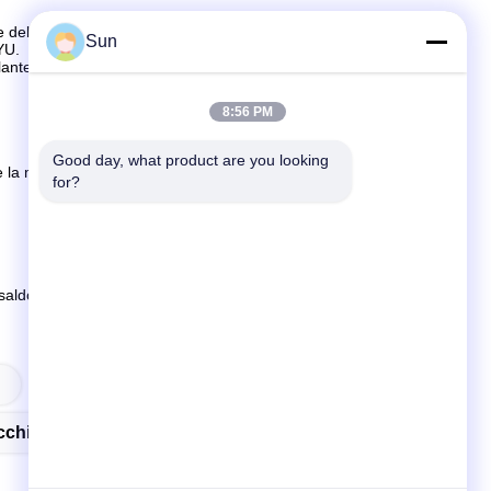
nne dell'azienda XXXXX. La varietà completa del prezzo
Sun
YU.
te futuro dell'industria tessile.
8:56 PM
Good day, what product are you looking 
la merce non è disponibile, è in base alla quantità. Ad
for?
ldo prima della spedizione.
acchine Per Rametto Ehwha