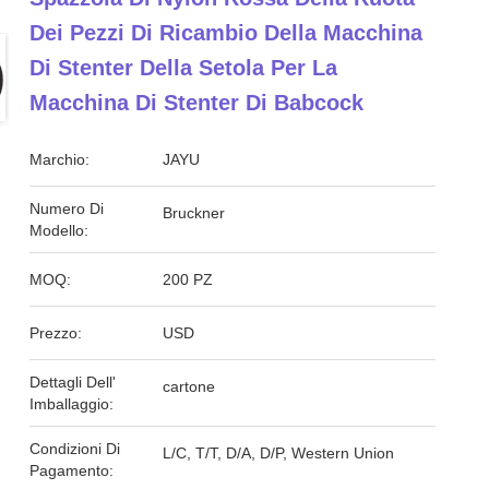
Dei Pezzi Di Ricambio Della Macchina
Di Stenter Della Setola Per La
Macchina Di Stenter Di Babcock
Marchio:
JAYU
Numero Di
Bruckner
Modello:
MOQ:
200 PZ
Prezzo:
USD
Dettagli Dell'
cartone
Imballaggio:
Condizioni Di
L/C, T/T, D/A, D/P, Western Union
Pagamento: