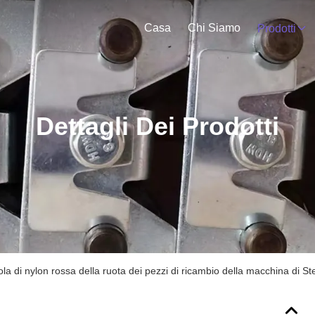
Casa
Chi Siamo
Prodotti
Dettagli Dei Prodotti
la di nylon rossa della ruota dei pezzi di ricambio della macchina di St