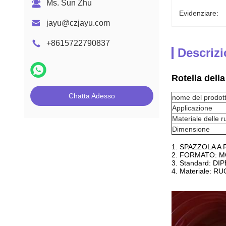
Ms. Sun Zhu
Evidenziare:
jayu@czjayu.com
+8615722790837
Descrizi
Rotella dell
Chatta Adesso
nome del prodot
Applicazione
Materiale delle r
Dimensione
1. SPAZZOLA A 
2. FORMATO: 
3. Standard: 
4. Materiale: 