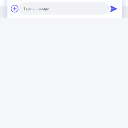
La nostra newsletter
Photo
Iscriviti alla nostra newsletter per sconti e altro.
Video Call
Audio Call
Inviare Email