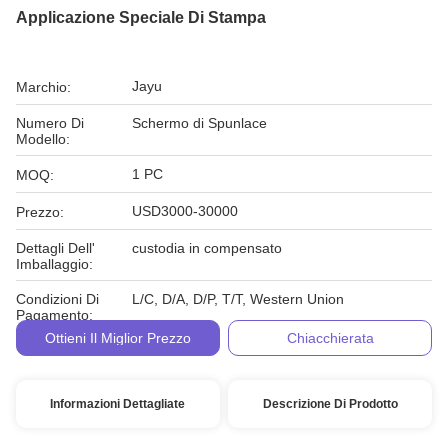
Applicazione Speciale Di Stampa
Jayu
Marchio:
Numero Di
Schermo di Spunlace
Modello:
1 PC
MOQ:
USD3000-30000
Prezzo:
Dettagli Dell'
custodia in compensato
Imballaggio:
Condizioni Di
L/C, D/A, D/P, T/T, Western Union
Pagamento:
Ottieni Il Miglior Prezzo
Chiacchierata
Informazioni Dettagliate
Descrizione Di Prodotto