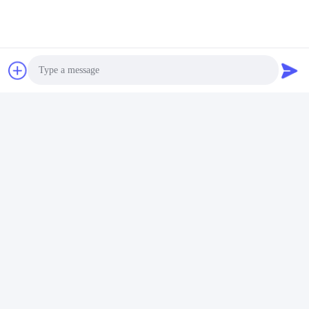
Q: Che cosa è le vostre dilazioni di pagamento?
: Payment=3000USD<>, 50% T/T in anticipo, equilibrio prima
della spedizione.
Photo
Video Call
Audio Call
Etichette:
JAYU Macchina Tessile Standard Schermo Rotante
1018 Parti Di Macchine Tessili A Diffusione Irregolare