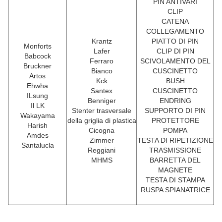
PIN ANTIVARI
CLIP
CATENA
COLLEGAMENTO
Krantz
PIATTO DI PIN
Monforts
Lafer
CLIP DI PIN
Babcock
Ferraro
SCIVOLAMENTO DEL
Bruckner
Bianco
CUSCINETTO
Artos
Kck
BUSH
Ehwha
Santex
CUSCINETTO
ILsung
Benniger
ENDRING
Il LK
Stenter trasversale
SUPPORTO DI PIN
Wakayama
della griglia di plastica
PROTETTORE
Harish
Cicogna
POMPA
Amdes
Zimmer
TESTA DI RIPETIZIONE
Santalucla
Reggiani
TRASMISSIONE
MHMS
BARRETTA DEL
MAGNETE
TESTA DI STAMPA
RUSPA SPIANATRICE