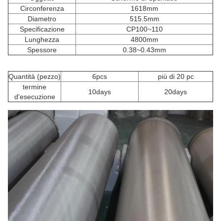
Circonferenza
1618mm
Diametro
515.5mm
Specificazione
CP100~110
Lunghezza
4800mm
Spessore
0.38~0.43mm
Quantità (pezzo)
6pcs
più di 20 pc
termine
10days
20days
d'esecuzione