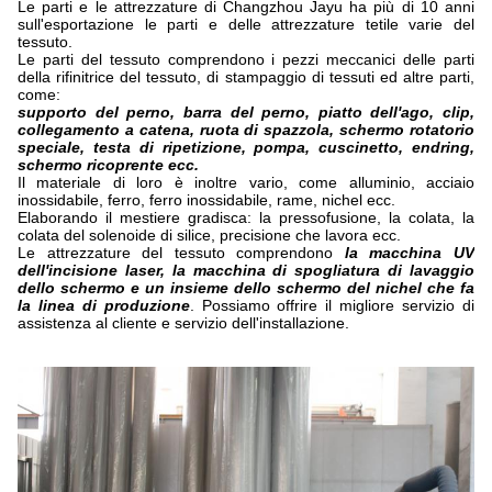
Le parti e le attrezzature di Changzhou Jayu ha più di 10 anni
sull'esportazione le parti e delle attrezzature tetile varie del
tessuto.
Le parti del tessuto comprendono i pezzi meccanici delle parti
della rifinitrice del tessuto, di stampaggio di tessuti ed altre parti,
come:
supporto del perno, barra del perno, piatto dell'ago, clip,
collegamento a catena, ruota di spazzola, schermo rotatorio
speciale, testa di ripetizione, pompa, cuscinetto, endring,
schermo ricoprente ecc.
Il materiale di loro è inoltre vario, come alluminio, acciaio
inossidabile, ferro, ferro inossidabile, rame, nichel ecc.
Elaborando il mestiere gradisca: la pressofusione, la colata, la
colata del solenoide di silice, precisione che lavora ecc.
Le attrezzature del tessuto comprendono
la macchina UV
dell'incisione laser, la macchina di spogliatura di lavaggio
dello schermo e un insieme dello schermo del nichel che fa
la linea di produzione
. Possiamo offrire il migliore servizio di
assistenza al cliente e servizio dell'installazione.