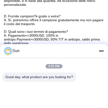
disponibile, è in base alla quantità. Ad eccezione delle merci
personalizzate.
D: Fornite campioni?è gratis o extra?
A: Sì, potremmo offrire il campione gratuitamente ma non pagare
il costo del trasporto.
D: Quali sono i tuoi termini di pagamento?
A: Pagamento<=3000USD, 100% in
anticipo.Payment>=3000USD, 50% T/T in anticipo, saldo prima
della spedizione.
Sun
Etichette:
Seccatoio In Tessuto PU
5:51 PM
Lama Per Tergipavimento Di Stampa Raschietto In PU 
Good day, what product are you looking for?
Durezza 85 Seccatoio Per Stampa