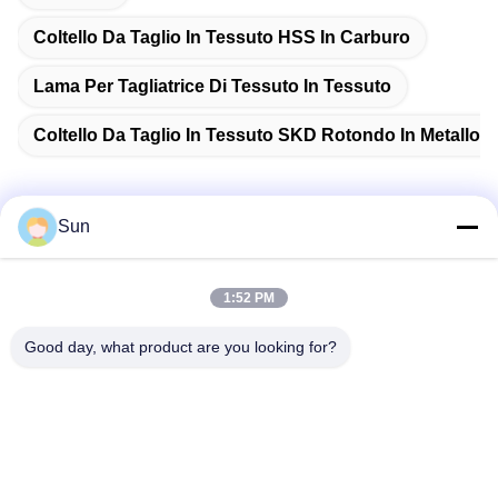
Coltello Da Taglio In Tessuto HSS In Carburo
Lama Per Tagliatrice Di Tessuto In Tessuto
Coltello Da Taglio In Tessuto SKD Rotondo In Metallo 
Sun
Contatto rapido
1:52 PM
Indirizzo:
Good day, what product are you looking for?
NO.55 XINSHENG ROAD, DISTRETTO DI WUJIN, CITTÀ DI
CHANGZHOU, PROVINCIA DI JIANGSU
Telefono:
86-173-15083001
Email