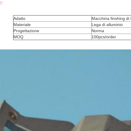
e:
Adatto
Macchina finshing di
Materiale
Lega di alluminio
Progettazione
Norma
MOQ
100pcs/order