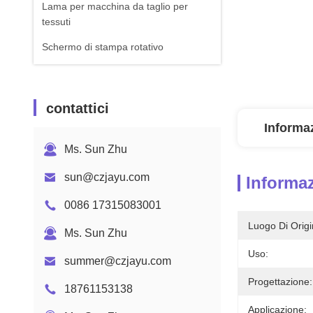
Lama per macchina da taglio per
tessuti
Schermo di stampa rotativo
contattici
Informaz
Ms. Sun Zhu
sun@czjayu.com
Informaz
0086 17315083001
Luogo Di Origi
Ms. Sun Zhu
Uso:
summer@czjayu.com
Progettazione:
18761153138
Applicazione: