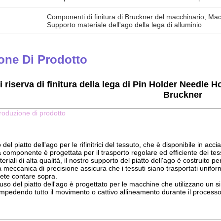
Componenti di finitura di Bruckner del macchinario
, 
Macc
Supporto materiale dell'ago della lega di alluminio
one Di Prodotto
i riserva di finitura della lega di Pin Holder Needl
Bruckner
troduzione di prodotto
 del piatto dell'ago per le rifinitrici del tessuto, che è disponibile in acci
 componente è progettata per il trasporto regolare ed efficiente dei tessu
riali di alta qualità, il nostro supporto del piatto dell'ago è costruito p
ua meccanica di precisione assicura che i tessuti siano trasportati uni
tete contare sopra.
so del piatto dell'ago è progettato per le macchine che utilizzano un sing
mpedendo tutto il movimento o cattivo allineamento durante il processo d