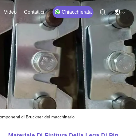
Video
Contattici
Chiacchierata
 componenti di Bruckner del macchinario
Materiale Di Finitura Della Lega Di Pin