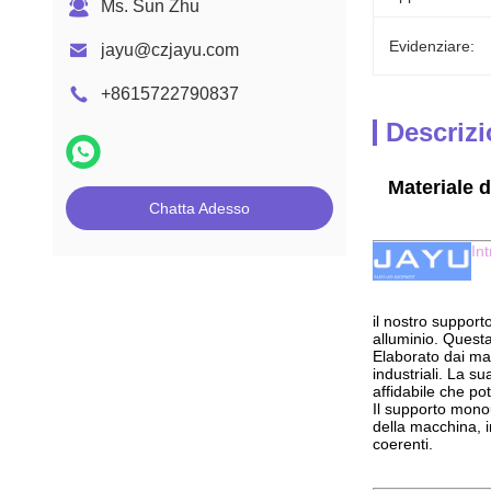
Ms. Sun Zhu
Evidenziare:
jayu@czjayu.com
+8615722790837
Descrizi
Materiale d
Chatta Adesso
In
il nostro supporto
alluminio. Questa
Elaborato dai mate
industriali. La s
affidabile che po
Il supporto monou
della macchina, i
coerenti.