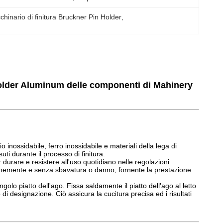
hinario di finitura Bruckner Pin Holder
, 
e Holder Aluminum delle componenti di Mahinery
aio inossidabile, ferro inossidabile e materiali della lega di
ti durante il processo di finitura.
er durare e resistere all'uso quotidiano nelle regolazioni
formemente e senza sbavatura o danno, fornente la prestazione
olo piatto dell'ago. Fissa saldamente il piatto dell'ago al letto
i designazione. Ciò assicura la cucitura precisa ed i risultati