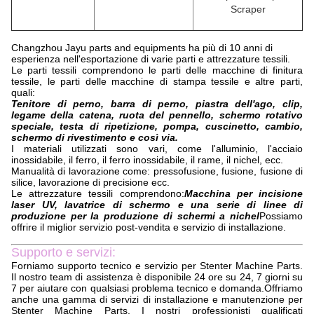
Scraper
Changzhou Jayu parts and equipments ha più di 10 anni di
esperienza nell'esportazione di varie parti e attrezzature tessili.
Le parti tessili comprendono le parti delle macchine di finitura
tessile, le parti delle macchine di stampa tessile e altre parti,
quali:
Tenitore di perno, barra di perno, piastra dell'ago, clip,
legame della catena, ruota del pennello, schermo rotativo
speciale, testa di ripetizione, pompa, cuscinetto, cambio,
schermo di rivestimento e così via.
I materiali utilizzati sono vari, come l'alluminio, l'acciaio
inossidabile, il ferro, il ferro inossidabile, il rame, il nichel, ecc.
Manualità di lavorazione come: pressofusione, fusione, fusione di
silice, lavorazione di precisione ecc.
Le attrezzature tessili comprendono:
Macchina per incisione
laser UV, lavatrice di schermo e una serie di linee di
produzione per la produzione di schermi a nichel
Possiamo
offrire il miglior servizio post-vendita e servizio di installazione.
Supporto e servizi:
Forniamo supporto tecnico e servizio per Stenter Machine Parts.
Il nostro team di assistenza è disponibile 24 ore su 24, 7 giorni su
7 per aiutare con qualsiasi problema tecnico e domanda.Offriamo
anche una gamma di servizi di installazione e manutenzione per
Stenter Machine Parts. I nostri professionisti qualificati