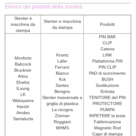
Elenco dei prodotti della società:
Stenter e
Stenter e macchina
macchina da
Prodotti
da stampa
stampa
PIN BAR
CLIP
Catena
Krantz
LINK
Monforts
Lafer
Piattaforma PIN
Babcock
Ferraro
PIN CLIP
Bruckner
Bianco
PAD di scorrimento
Artos
Kck
BUSH
Ehwha
Santex
Sostituzione
ILsung
Benigno
Entrata
LK
Stenter trasversale a
TENITORE del PIN
Wakayama
griglia di plastica
PROTECTORE
Harish
La cicogna
PUMPA
Amdes
Zimmer
RIPETERE la testa
Santalucla
Reggiani
Fabbricazione
MHMS
Magnetic Rod
Capo di stampa