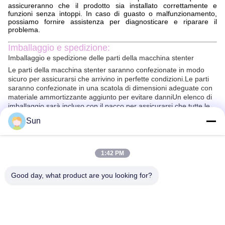
assicureranno che il prodotto sia installato correttamente e
funzioni senza intoppi. In caso di guasto o malfunzionamento,
possiamo fornire assistenza per diagnosticare e riparare il
problema.
Imballaggio e spedizione:
Imballaggio e spedizione delle parti della macchina stenter
Le parti della macchina stenter saranno confezionate in modo
sicuro per assicurarsi che arrivino in perfette condizioni.Le parti
saranno confezionate in una scatola di dimensioni adeguate con
materiale ammortizzante aggiunto per evitare danniUn elenco di
imballaggio sarà incluso con il pacco per assicurarsi che tutte le
parti siano contabilizzate.
Sun
Le parti della macchina stenter saranno spedite tramite un
corriere affidabile. Tutti i pacchi saranno rintracciati e assicurati
per garantire una consegna sicura.ma i pacchi saranno in genere
consegnati entro 2-10 giorni.
1:42 PM
Good day, what product are you looking for?
FAQ:
Q1. Qual è il marchio di Stenter Machine Parts?
A1. Il marchio di Stenter Machine Parts è Jayu, proveniente dalla
Cina.
D. Cosa fa la Stenter Machine Parts?