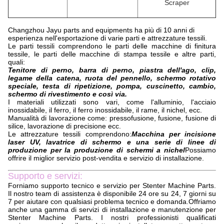
Scraper
Changzhou Jayu parts and equipments ha più di 10 anni di
esperienza nell'esportazione di varie parti e attrezzature tessili.
Le parti tessili comprendono le parti delle macchine di finitura
tessile, le parti delle macchine di stampa tessile e altre parti,
quali:
Tenitore di perno, barra di perno, piastra dell'ago, clip,
legame della catena, ruota del pennello, schermo rotativo
speciale, testa di ripetizione, pompa, cuscinetto, cambio,
schermo di rivestimento e così via.
I materiali utilizzati sono vari, come l'alluminio, l'acciaio
inossidabile, il ferro, il ferro inossidabile, il rame, il nichel, ecc.
Manualità di lavorazione come: pressofusione, fusione, fusione di
silice, lavorazione di precisione ecc.
Le attrezzature tessili comprendono:
Macchina per incisione
laser UV, lavatrice di schermo e una serie di linee di
produzione per la produzione di schermi a nichel
Possiamo
offrire il miglior servizio post-vendita e servizio di installazione.
Supporto e servizi:
Forniamo supporto tecnico e servizio per Stenter Machine Parts.
Il nostro team di assistenza è disponibile 24 ore su 24, 7 giorni su
7 per aiutare con qualsiasi problema tecnico e domanda.Offriamo
anche una gamma di servizi di installazione e manutenzione per
Stenter Machine Parts. I nostri professionisti qualificati