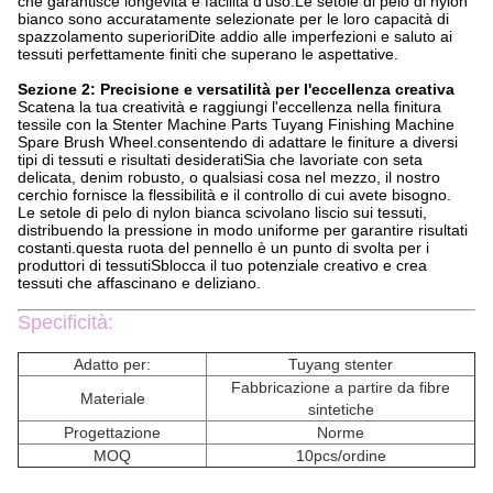
che garantisce longevità e facilità d'uso.Le setole di pelo di nylon
bianco sono accuratamente selezionate per le loro capacità di
spazzolamento superioriDite addio alle imperfezioni e saluto ai
tessuti perfettamente finiti che superano le aspettative.
Sezione 2: Precisione e versatilità per l'eccellenza creativa
Scatena la tua creatività e raggiungi l'eccellenza nella finitura
tessile con la Stenter Machine Parts Tuyang Finishing Machine
Spare Brush Wheel.consentendo di adattare le finiture a diversi
tipi di tessuti e risultati desideratiSia che lavoriate con seta
delicata, denim robusto, o qualsiasi cosa nel mezzo, il nostro
cerchio fornisce la flessibilità e il controllo di cui avete bisogno.
Le setole di pelo di nylon bianca scivolano liscio sui tessuti,
distribuendo la pressione in modo uniforme per garantire risultati
costanti.questa ruota del pennello è un punto di svolta per i
produttori di tessutiSblocca il tuo potenziale creativo e crea
tessuti che affascinano e deliziano.
Specificità:
Adatto per:
Tuyang stenter
Fabbricazione a partire da fibre
Materiale
sintetiche
Progettazione
Norme
MOQ
10pcs/ordine