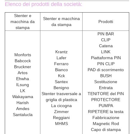
Elenco dei prodotti della società:
Stenter e
Stenter e macchina
macchina da
Prodotti
da stampa
stampa
PIN BAR
CLIP
Catena
Krantz
LINK
Monforts
Lafer
Piattaforma PIN
Babcock
Ferraro
PIN CLIP
Bruckner
Bianco
PAD di scorrimento
Artos
Kck
BUSH
Ehwha
Santex
Sostituzione
ILsung
Benigno
Entrata
LK
Stenter trasversale a
TENITORE del PIN
Wakayama
griglia di plastica
PROTECTORE
Harish
La cicogna
PUMPA
Amdes
Zimmer
RIPETERE la testa
Santalucla
Reggiani
Fabbricazione
MHMS
Magnetic Rod
Capo di stampa