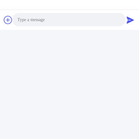
Q4. Qual è il materiale di Stenter Machine Parts?
A4. Le parti della macchina per stenter sono di solito realizzate in
metallo, come alluminio e acciaio inossidabile.
D. Dove posso acquistare parti di macchine Stenter?
A5. Potete acquistare Stenter Machine Parts da Jayu, una società
cinese.
Photo
Etichette:
Video Call
Parti Di Macchine Per Stenter JU-60
Audio Call
ILsung Parti Di Macchine Per La Finitura Di Stenter
Portatore Di Perno Per Aghi A Distanza Centrale Di 73