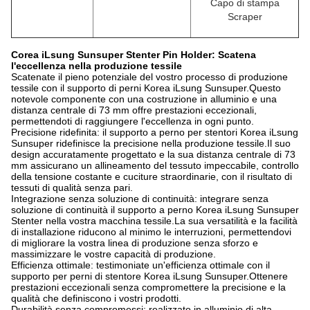
Capo di stampa
Scraper
Corea iLsung Sunsuper Stenter Pin Holder: Scatena
l'eccellenza nella produzione tessile
Scatenate il pieno potenziale del vostro processo di produzione
tessile con il supporto di perni Korea iLsung Sunsuper.Questo
notevole componente con una costruzione in alluminio e una
distanza centrale di 73 mm offre prestazioni eccezionali,
permettendoti di raggiungere l'eccellenza in ogni punto.
Precisione ridefinita: il supporto a perno per stentori Korea iLsung
Sunsuper ridefinisce la precisione nella produzione tessile.Il suo
design accuratamente progettato e la sua distanza centrale di 73
mm assicurano un allineamento del tessuto impeccabile, controllo
della tensione costante e cuciture straordinarie, con il risultato di
tessuti di qualità senza pari.
Integrazione senza soluzione di continuità: integrare senza
soluzione di continuità il supporto a perno Korea iLsung Sunsuper
Stenter nella vostra macchina tessile.La sua versatilità e la facilità
di installazione riducono al minimo le interruzioni, permettendovi
di migliorare la vostra linea di produzione senza sforzo e
massimizzare le vostre capacità di produzione.
Efficienza ottimale: testimoniate un'efficienza ottimale con il
supporto per perni di stentore Korea iLsung Sunsuper.Ottenere
prestazioni eccezionali senza compromettere la precisione e la
qualità che definiscono i vostri prodotti.
Durabilità senza compromessi: realizzato in alluminio di alta