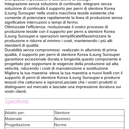
Integrazione senza soluzione di continuità: integrare senza
soluzione di continuità il supporto per perni di stentore Korea
iLsung Sunsuper nella vostra macchina tessile esistente.che
consente di potenziare rapidamente la linea di produzione senza
significative interruzioni o tempi di fermo.
Ottimizzate l'efficienza: rivoluzionate il vostro processo di
produzione tessile con il supporto per perni a stentore Korea
iLsung Sunsuper.e operazioni semplificateMassimizzare la
produzione e ridurre al minimo i costi, mantenendo i più alti
standard di qualità.
Durabilità senza compromessi: realizzato in alluminio di prima
qualità, il supporto per perni di stentore Korea iLsung Sunsuper
garantisce eccezionale durata e longevità.questo componente è
progettato per sopportare le esigenze della produzione ad alta
velocità, riducendo i costi di manutenzione e sostituzione.
Migliora la tua maestria: eleva la tua maestria a nuovi livelli con il
supporto di perni di stentore Korea iLsung Sunsuper.e produrre
tessuti che catturano e ispiranoLasciate che i vostri prodotti si
distinguano sul mercato e lasciate una impressione duratura sui
vostri clienti.
Specificità:
Adatto per:
Stentore
Materiale
Aluminici
Progettazione
Norme