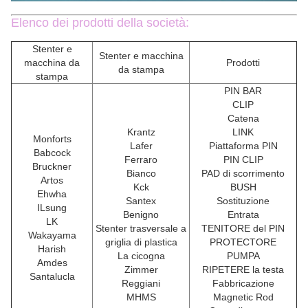
Elenco dei prodotti della società:
Stenter e
Stenter e macchina
macchina da
Prodotti
da stampa
stampa
PIN BAR
CLIP
Catena
Krantz
LINK
Monforts
Lafer
Piattaforma PIN
Babcock
Ferraro
PIN CLIP
Bruckner
Bianco
PAD di scorrimento
Artos
Kck
BUSH
Ehwha
Santex
Sostituzione
ILsung
Benigno
Entrata
LK
Stenter trasversale a
TENITORE del PIN
Wakayama
griglia di plastica
PROTECTORE
Harish
La cicogna
PUMPA
Amdes
Zimmer
RIPETERE la testa
Santalucla
Reggiani
Fabbricazione
MHMS
Magnetic Rod