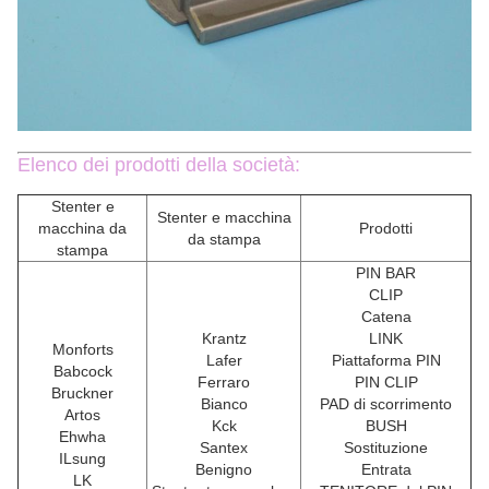
Elenco dei prodotti della società:
Stenter e
Stenter e macchina
macchina da
Prodotti
da stampa
stampa
PIN BAR
CLIP
Catena
Krantz
LINK
Monforts
Lafer
Piattaforma PIN
Babcock
Ferraro
PIN CLIP
Bruckner
Bianco
PAD di scorrimento
Artos
Kck
BUSH
Ehwha
Santex
Sostituzione
ILsung
Benigno
Entrata
LK