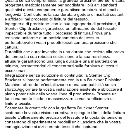
Qualità senza compromessi: la graffetta Bruckner Stenter è stata
progettata meticolosamente per soddisfare i più alti standard
qualitativi.questo componente garantisce prestazioni ottimali e
longevità. Confidate nella sua durata e godete di risultati costanti
e affidabili nel processo di finitura del tessuto.
Ingegneria di precisione: con la sua ingegneria di precisione, il
Stenter Clip Bruckner garantisce un allineamento del tessuto
impeccabile durante tutto il processo di finitura.Prova una
tensione uniforme e un posizionamento del tessuto
perfettoElevate i vostri prodotti tessili con una precisione che
cattura.
Durabilità che dura: investire in una durata che resista alla prova
del tempo.La sua robusta costruzione e la sua resistenza
all'usura garantiscono una lunga durata e una manutenzione
minima, permettendoti di concentrarti sulla fornitura di tessuti
eccezionali.
Integrazione senza soluzione di continuità: la Stenter Clip
Bruckner si integra perfettamente con la tua Bruckner Finishing
Machine, offrendo un'installazione e una compatibilità senza
sforzo.Aggiornare la vostra installazione esistente e sbloccare il
pieno potenziale della vostra linea di produzione- Provate un
funzionamento fluido e massimizzare la vostra efficienza di
finitura tessile.
Scatenare la creatività: con la graffetta Bruckner Stenter,
scatenate la vostra visione creativa e spingete i limiti della finitura
tessile.L'allineamento preciso del tessuto e la costante tensione
consentono di sperimentare modelli uniciLasciate che la vostra
immaginazione si alzi e create tessuti che ispirano.