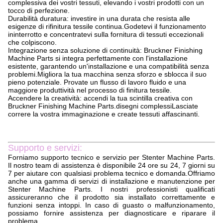
complessiva dei vostri tessuti, elevando i vostri prodotti con un
tocco di perfezione.
Durabilità duratura: investire in una durata che resista alle
esigenze di rifinitura tessile continua.Godetevi il funzionamento
ininterrotto e concentratevi sulla fornitura di tessuti eccezionali
che colpiscono.
Integrazione senza soluzione di continuità: Bruckner Finishing
Machine Parts si integra perfettamente con l'installazione
esistente, garantendo un'installazione e una compatibilità senza
problemi.Migliora la tua macchina senza sforzo e sblocca il suo
pieno potenziale. Provate un flusso di lavoro fluido e una
maggiore produttività nel processo di finitura tessile.
Accendere la creatività: accendi la tua scintilla creativa con
Bruckner Finishing Machine Parts.disegni complessiLasciate
correre la vostra immaginazione e create tessuti affascinanti.
Supporto e servizi:
Forniamo supporto tecnico e servizio per Stenter Machine Parts.
Il nostro team di assistenza è disponibile 24 ore su 24, 7 giorni su
7 per aiutare con qualsiasi problema tecnico e domanda.Offriamo
anche una gamma di servizi di installazione e manutenzione per
Stenter Machine Parts. I nostri professionisti qualificati
assicureranno che il prodotto sia installato correttamente e
funzioni senza intoppi. In caso di guasto o malfunzionamento,
possiamo fornire assistenza per diagnosticare e riparare il
problema.