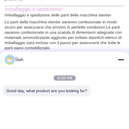
Imballaggio e spedizione:
Imballaggio e spedizione delle parti della macchina stenter
Le parti della macchina stenter saranno confezionate in modo
sicuro per assicurarsi che arrivino in perfette condizioni.Le parti
saranno confezionate in una scatola di dimensioni adeguate con
materiale ammortizzante aggiunto per evitare danniUn elenco di
imballaggio sarà incluso con il pacco per assicurarsi che tutte le
parti siano contabilizzate.
Le parti della macchina stenter saranno spedite tramite un
corriere affidabile. Tutti i pacchi saranno rintracciati e assicurati
Sun
per garantire una consegna sicura.ma i pacchi saranno in genere
consegnati entro 2-10 giorni.
11:23 AM
FAQ:
Q1. Qual è il marchio di Stenter Machine Parts?
A1. Il marchio di Stenter Machine Parts è Jayu, proveniente dalla
Good day, what product are you looking for?
Cina.
D. Cosa fa la Stenter Machine Parts?
A2. Le parti della macchina per stenter vengono utilizzate per
produrre tessuti con una larghezza costante.
Q3. Come funziona Stenter Machine Parts?
A3. Le parti della macchina dello stenter lavorano allungando il