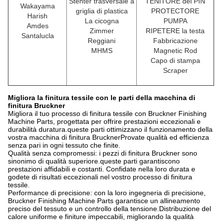
Stenter trasversale a
TENITORE del PIN
Wakayama
griglia di plastica
PROTECTORE
Harish
La cicogna
PUMPA
Amdes
Zimmer
RIPETERE la testa
Santalucla
Reggiani
Fabbricazione
MHMS
Magnetic Rod
Capo di stampa
Scraper
Migliora la finitura tessile con le parti della macchina di
finitura Bruckner
Migliora il tuo processo di finitura tessile con Bruckner Finishing
Machine Parts, progettata per offrire prestazioni eccezionali e
durabilità duratura.queste parti ottimizzano il funzionamento della
vostra macchina di finitura BrucknerProvate qualità ed efficienza
senza pari in ogni tessuto che finite.
Qualità senza compromessi: i pezzi di finitura Bruckner sono
sinonimo di qualità superiore.queste parti garantiscono
prestazioni affidabili e costanti. Confidate nella loro durata e
godete di risultati eccezionali nel vostro processo di finitura
tessile.
Performance di precisione: con la loro ingegneria di precisione,
Bruckner Finishing Machine Parts garantisce un allineamento
preciso del tessuto e un controllo della tensione.Distribuzione del
calore uniforme e finiture impeccabili, migliorando la qualità