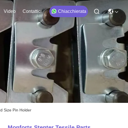
Video
Contattici
Chiacchierata
d Size Pin Holder
Monforts Stenter Tessile Parts