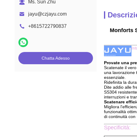
Ms. Sun Zhu
Descrizi
jayu@czjayu.com
+8615722790837
Monforts S
In
Chatta Adesso
Provate una pre
Scatenate il vero
una lavorazione 
essenziale.
Ridefinita la dura
Dite addio alle fr
SS304 resistente,
interruzioni e tran
Scatenare effici
Migliora l'efficie
funzionalità otti
di continuità con
Specificità: