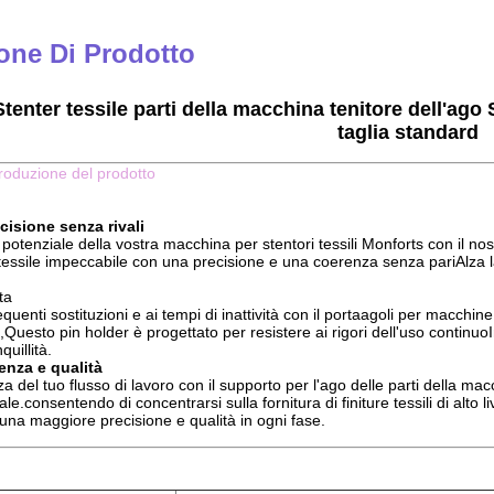
one Di Prodotto
tenter tessile parti della macchina tenitore dell'ago
taglia standard
troduzione del prodotto
cisione senza rivali
 potenziale della vostra macchina per stentori tessili Monforts con il no
tessile impeccabile con una precisione e una coerenza senza pariAlza l
ta
equenti sostituzioni e ai tempi di inattività con il portaagoli per macchin
Questo pin holder è progettato per resistere ai rigori dell'uso continu
quillità.
enza e qualità
nza del tuo flusso di lavoro con il supporto per l'ago delle parti della ma
male.consentendo di concentrarsi sulla fornitura di finiture tessili di alt
 una maggiore precisione e qualità in ogni fase.