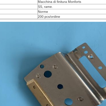
Macchina di finitura Monforts
SS, rame.
Norme
200 pcs/ordine