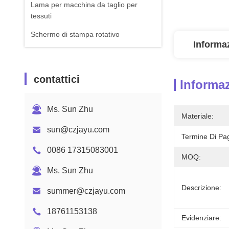
Lama per macchina da taglio per
tessuti
Schermo di stampa rotativo
Informaz
contattici
Informaz
Ms. Sun Zhu
Materiale:
sun@czjayu.com
Termine Di Pa
0086 17315083001
MOQ:
Ms. Sun Zhu
Descrizione:
summer@czjayu.com
18761153138
Evidenziare: