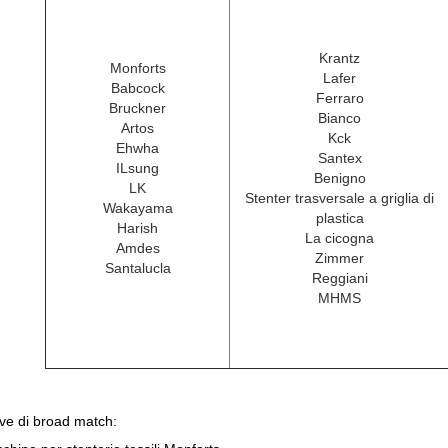
Krantz
Monforts
Lafer
Babcock
Ferraro
Bruckner
Bianco
Artos
Kck
Ehwha
Santex
ILsung
Benigno
LK
Stenter trasversale a griglia di
Wakayama
plastica
Harish
La cicogna
Amdes
Zimmer
Santalucla
Reggiani
MHMS
ve di broad match: