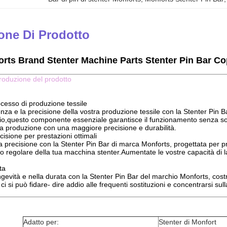
one Di Prodotto
rts Brand Stenter Machine Parts Stenter Pin Bar Co
troduzione del prodotto
rocesso di produzione tessile
cienza e la precisione della vostra produzione tessile con la Stenter Pin 
io,questo componente essenziale garantisce il funzionamento senza soluz
tua produzione con una maggiore precisione e durabilità.
cisione per prestazioni ottimali
precisione con la Stenter Pin Bar di marca Monforts, progettata per pre
to regolare della tua macchina stenter.Aumentate le vostre capacità di
ta
ngevità e nella durata con la Stenter Pin Bar del marchio Monforts, costrui
 ci si può fidare- dire addio alle frequenti sostituzioni e concentrarsi su
Adatto per:
Stenter di Monfort