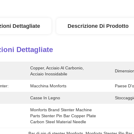
ioni Dettagliate
Descrizione Di Prodotto
ioni Dettagliate
Copper, Acciaio Al Carbonio, 
Dimensio
Acciaio Inossidabile
nter:
Macchina Monforts
Paese D'o
Casse In Legno
Stoccaggi
Monforts Brand Stenter Machine 
Parts Stenter Pin Bar Copper Plate 
Carbon Steel Material Needle
Bar di pin di stenter Monforts
, 
Monforts Stenter Pin Bar
,