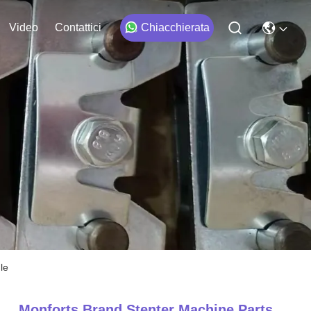
Video
Contattici
Chiacchierata
le
Monforts Brand Stenter Machine Parts