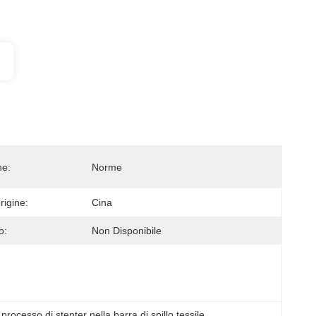
ne:
Norme
rigine:
Cina
o:
Non Disponibile
 
processo di stenter nella barra di spillo tessile