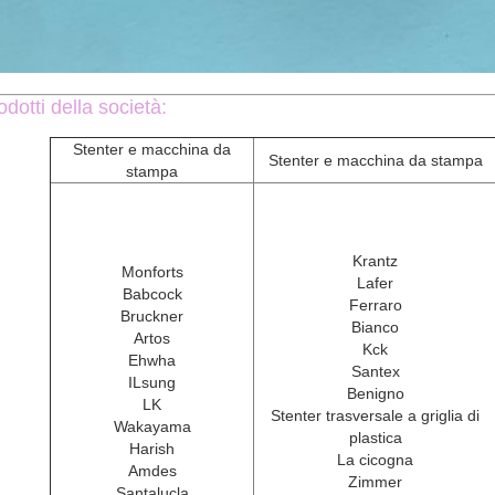
dotti della società:
Stenter e macchina da
Stenter e macchina da stampa
stampa
Krantz
Monforts
Lafer
Babcock
Ferraro
Bruckner
Bianco
Artos
Kck
Ehwha
Santex
ILsung
Benigno
LK
Stenter trasversale a griglia di
Wakayama
plastica
Harish
La cicogna
Amdes
Zimmer
Santalucla