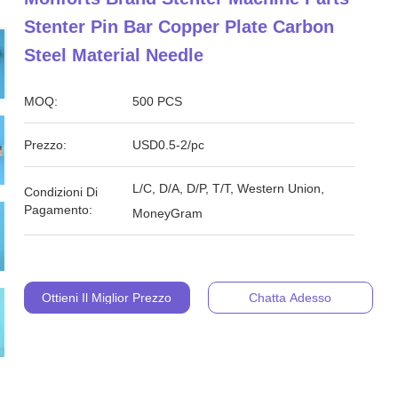
Stenter Pin Bar Copper Plate Carbon
Steel Material Needle
MOQ:
500 PCS
Prezzo:
USD0.5-2/pc
L/C, D/A, D/P, T/T, Western Union,
Condizioni Di
Pagamento:
MoneyGram
Ottieni Il Miglior Prezzo
Chatta Adesso