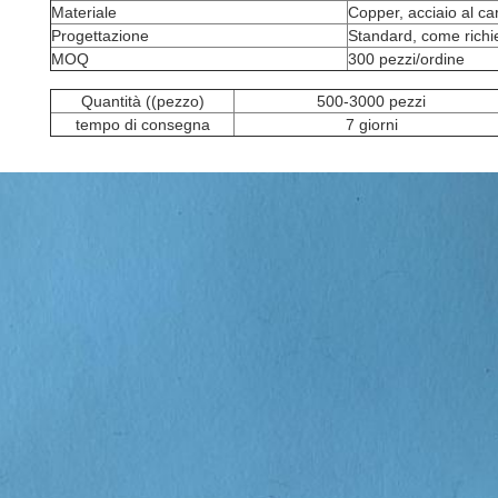
Materiale
Copper, acciaio al ca
Progettazione
Standard, come richi
MOQ
300 pezzi/ordine
Quantità ((pezzo)
500-3000 pezzi
tempo di consegna
7 giorni