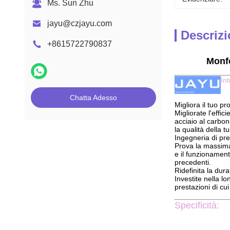
Ms. Sun Zhu
jayu@czjayu.com
Descrizi
+8615722790837
Monfo
In
Chatta Adesso
Migliora il tuo p
Migliorate l'effi
acciaio al carbon
la qualità della 
Ingegneria di pre
Prova la massima 
e il funzionamen
precedenti.
Ridefinita la dura
Investite nella lo
prestazioni di cui
Specificità: