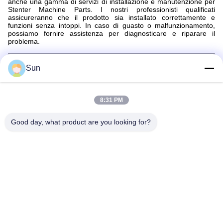
anche una gamma di servizi di installazione e manutenzione per
Stenter Machine Parts. I nostri professionisti qualificati
assicureranno che il prodotto sia installato correttamente e
funzioni senza intoppi. In caso di guasto o malfunzionamento,
possiamo fornire assistenza per diagnosticare e riparare il
problema.
Imballaggio e spedizione:
Sun
Imballaggio e spedizione delle parti della macchina stenter
Le parti della macchina stenter saranno confezionate in modo
sicuro per assicurarsi che arrivino in perfette condizioni.Le parti
saranno confezionate in una scatola di dimensioni adeguate con
8:31 PM
materiale ammortizzante aggiunto per evitare danniUn elenco di
imballaggio sarà incluso con il pacco per assicurarsi che tutte le
Good day, what product are you looking for?
parti siano contabilizzate.
Le parti della macchina stenter saranno spedite tramite un
corriere affidabile. Tutti i pacchi saranno rintracciati e assicurati
per garantire una consegna sicura.ma i pacchi saranno in genere
consegnati entro 2-10 giorni.
FAQ:
Q1. Qual è il marchio di Stenter Machine Parts?
A1. Il marchio di Stenter Machine Parts è Jayu, proveniente dalla
Cina.