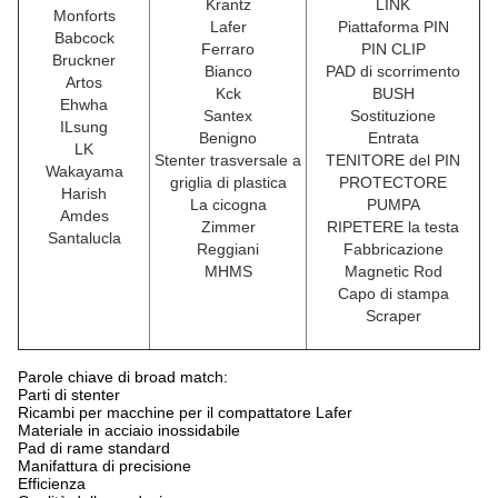
Krantz
LINK
Monforts
Lafer
Piattaforma PIN
Babcock
Ferraro
PIN CLIP
Bruckner
Bianco
PAD di scorrimento
Artos
Kck
BUSH
Ehwha
Santex
Sostituzione
ILsung
Benigno
Entrata
LK
Stenter trasversale a
TENITORE del PIN
Wakayama
griglia di plastica
PROTECTORE
Harish
La cicogna
PUMPA
Amdes
Zimmer
RIPETERE la testa
Santalucla
Reggiani
Fabbricazione
MHMS
Magnetic Rod
Capo di stampa
Scraper
Parole chiave di broad match:
Parti di stenter
Ricambi per macchine per il compattatore Lafer
Materiale in acciaio inossidabile
Pad di rame standard
Manifattura di precisione
Efficienza