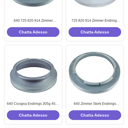
640 725 820 914 Zimmer
725 820 914 Zimmer Endrings
Estremità Zimmer Parte di
305g 450g Parti di macchine
macchina da stampa rotativa
tessili per stampa rotativa
Chatta Adesso
Chatta Adesso
Cicogna
640 Cicogna Endrings 305g 450g
640 Zimmer Stork Endrings
Ricambi per macchine da stampa
Argento Parti di macchine
tessili rotanti
serigrafiche rotative Zimmer
Chatta Adesso
Chatta Adesso