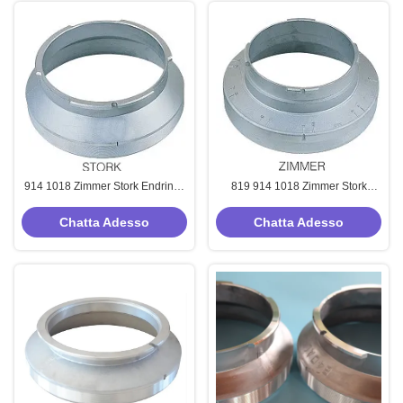
914 1018 Zimmer Stork Endrings
819 914 1018 Zimmer Stork
Componenti per macchine tessili
Endrings Parti di macchine tessili
da stampa rotativa
a collo alto
Chatta Adesso
Chatta Adesso