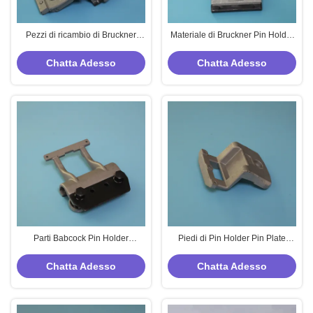
Pezzi di ricambio di Bruckner
Materiale di Bruckner Pin Holder
Stenter Pin Holder Aluminium
Pin Clip Aluminium dei pezzi di
Material
ricambio di Stenter
Chatta Adesso
Chatta Adesso
Parti Babcock Pin Holder
Piedi di Pin Holder Pin Plate
Aluminium Alloy di Stenter dei
Short dei pezzi di ricambio di
pezzi di ricambio di Stenter
Artos Stenter
Chatta Adesso
Chatta Adesso