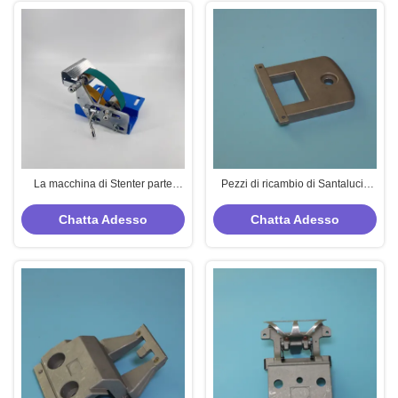
La macchina di Stenter parte
Pezzi di ricambio di Santalucia
nutrire troppo del dispositivo della
Stenter Pin Holder Aluminium
regolazione dell'ago di Monforts
Material
Chatta Adesso
Chatta Adesso